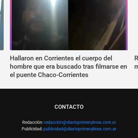
Hallaron en Corrientes el cuerpo del
R
hombre que era buscado tras filmarse en
m
el puente Chaco-Corrientes
CONTACTO
Redacción:
redacció
n@diarioprimeralinea.com.ar
Publicidad:
publicidad@diarioprimeralinea.com.ar