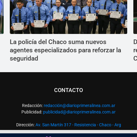
La policía del Chaco suma nuevos
D
agentes especializados para reforzar la
r
seguridad
C
CONTACTO
Redacción:
redacció
n@diarioprimeralinea.com.ar
Publicidad:
publicidad@diarioprimeralinea.com.ar
Dirección:
Av. San Martín 317 - Resistencia - Chaco - Arg