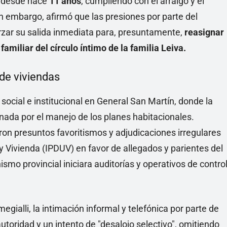
a desde hace
11 años
, cumpliendo con el arraigo y el
n embargo, afirmó que las presiones por parte del
orzar su salida inmediata para, presuntamente,
reasignar
familiar del círculo íntimo de la familia Leiva.
 de viviendas
ocial e institucional en General San Martín, donde la
nada por el manejo de los planes habitacionales.
on presuntos favoritismos y adjudicaciones irregulares
y Vivienda (IPDUV) en favor de allegados y parientes del
nismo provincial iniciara auditorías y operativos de contro
ialli, la intimación informal y telefónica por parte de
utoridad y un intento de "desalojo selectivo", omitiendo