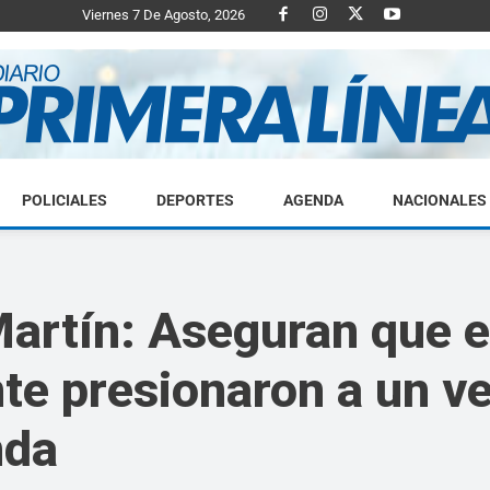
Viernes 7 De Agosto, 2026
POLICIALES
DEPORTES
AGENDA
NACIONALES
Diario
artín: Aseguran que e
nte presionaron a un v
Primera
nda