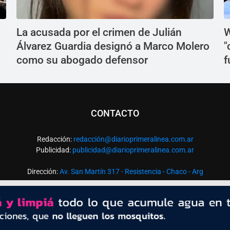
La acusada por el crimen de Julián
W
Álvarez Guardia designó a Marco Molero
"
como su abogado defensor
f
CONTACTO
Redacción:
redacció
n@diarioprimeralinea.com.ar
Publicidad:
publicidad@diarioprimeralinea.com.ar
Dirección:
Av. San Martín 317 - Resistencia - Chaco - Arg
Todos los derechos reservados ©