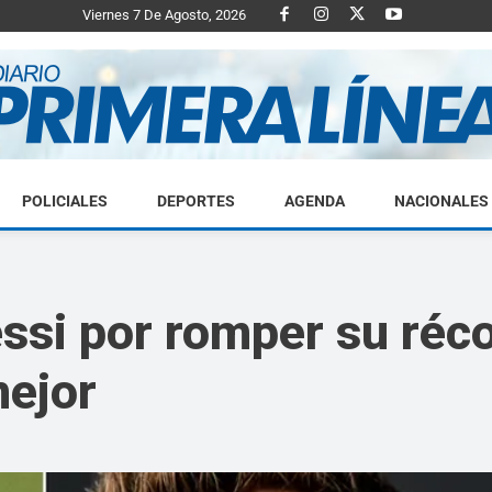
Viernes 7 De Agosto, 2026
POLICIALES
DEPORTES
AGENDA
NACIONALES
Diario
essi por romper su réc
mejor
Primera