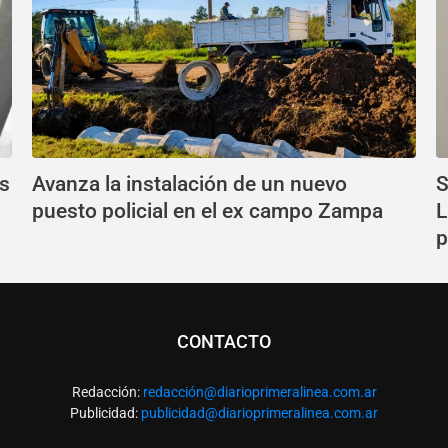
os
Avanza la instalación de un nuevo
S
puesto policial en el ex campo Zampa
L
p
CONTACTO
Redacción:
redacció
n@diarioprimeralinea.com.ar
Publicidad:
publicidad@diarioprimeralinea.com.ar