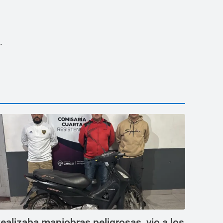
.
ealizaba maniobras peligrosas, vio a los