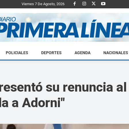
Viernes 7 De Agosto, 2026
POLICIALES
DEPORTES
AGENDA
NACIONALES
Diario
resentó su renuncia al 
a a Adorni"
Primera