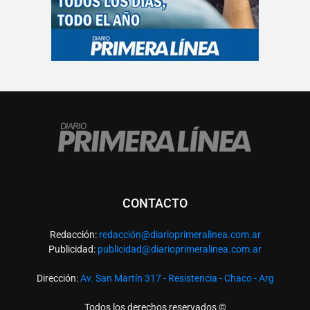
CONTACTO
Redacción:
redacció
n@diarioprimeralinea.com.ar
Publicidad:
publicidad@diarioprimeralinea.com.ar
Dirección:
Av. San Martín 317 - Resistencia - Chaco - Arg
Todos los derechos reservados ©