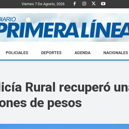
Viernes 7 De Agosto, 2026
POLICIALES
DEPORTES
AGENDA
NACIONALES
Diario
licía Rural recuperó u
lones de pesos
Primera