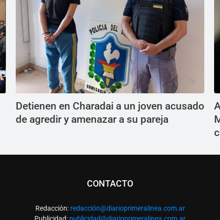
Detienen en Charadai a un joven acusado
A
de agredir y amenazar a su pareja
M
c
CONTACTO
Redacción:
redacció
n@diarioprimeralinea.com.ar
Publicidad:
publicidad@diarioprimeralinea.com.ar