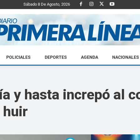
Sábado 8 De Agosto, 2026
POLICIALES
DEPORTES
AGENDA
NACIONALES
Diario
a y hasta increpó al c
 huir
Primera