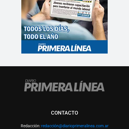
CONTACTO
Redacción:
redacció
n@diarioprimeralinea.com.ar