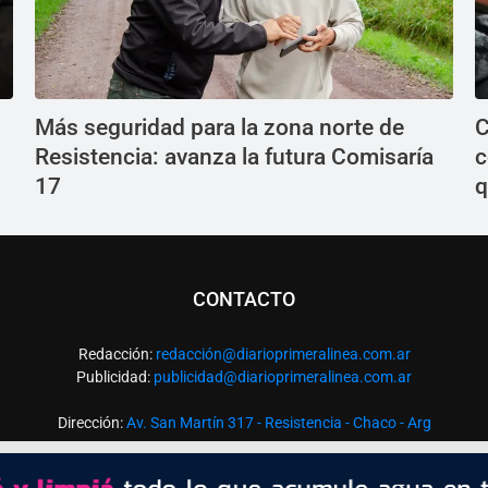
Más seguridad para la zona norte de
C
Resistencia: avanza la futura Comisaría
c
17
q
CONTACTO
Redacción:
redacció
n@diarioprimeralinea.com.ar
Publicidad:
publicidad@diarioprimeralinea.com.ar
Dirección:
Av. San Martín 317 - Resistencia - Chaco - Arg
Todos los derechos reservados ©