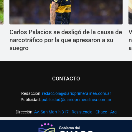
Carlos Palacios se desligó de la causa de
V
narcotráfico por la que apresaron a su
n
suegro
a
CONTACTO
Redacción:
redacció
n@diarioprimeralinea.com.ar
Publicidad:
publicidad@diarioprimeralinea.com.ar
Dirección:
Av. San Martín 317 - Resistencia - Chaco - Arg
Todos los derechos reservados ©