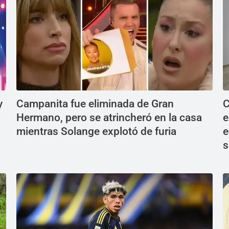
y
Campanita fue eliminada de Gran
C
Hermano, pero se atrincheró en la casa
e
mientras Solange explotó de furia
e
s