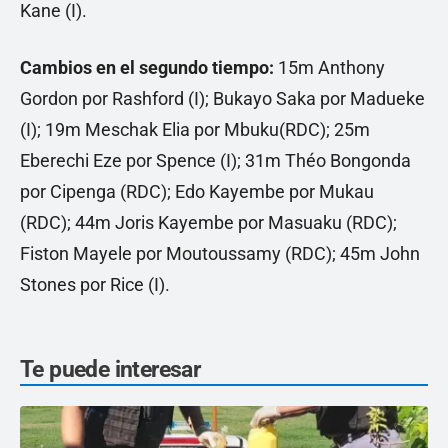
Kane (I).
Cambios en el segundo tiempo:
15m Anthony
Gordon por Rashford (I); Bukayo Saka por Madueke
(I); 19m Meschak Elia por Mbuku(RDC); 25m
Eberechi Eze por Spence (I); 31m Théo Bongonda
por Cipenga (RDC); Edo Kayembe por Mukau
(RDC); 44m Joris Kayembe por Masuaku (RDC);
Fiston Mayele por Moutoussamy (RDC); 45m John
Stones por Rice (I).
Te puede interesar