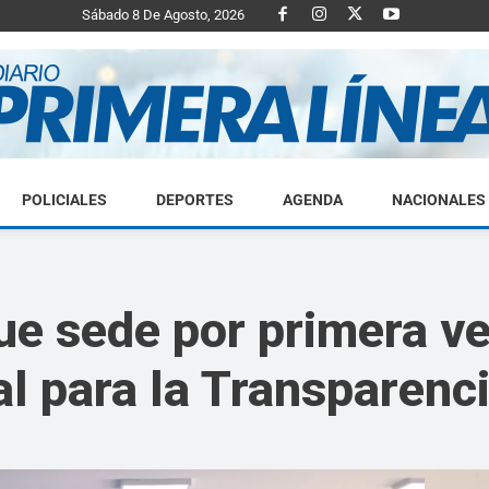
Sábado 8 De Agosto, 2026
POLICIALES
DEPORTES
AGENDA
NACIONALES
Diario
fue sede por primera v
l para la Transparenc
Primera