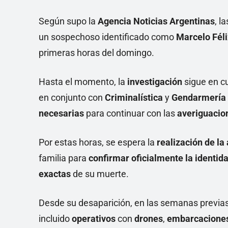
Según supo la
Agencia Noticias Argentinas
, l
un sospechoso identificado como
Marcelo Féli
primeras horas del domingo.
Hasta el momento, la
investigación
sigue en cu
en conjunto con
Criminalística
y
Gendarmería
necesarias
para continuar con las
averiguaci
Por estas horas, se espera la
realización de la
familia para
confirmar oficialmente la identida
exactas
de su muerte.
Desde su desaparición, en las semanas previa
incluido
operativos
con
drones
,
embarcacione