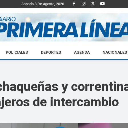
Sábado 8 De Agosto, 2026
POLICIALES
DEPORTES
AGENDA
NACIONALES
Diario
 chaqueñas y correntin
njeros de intercambio
Primera