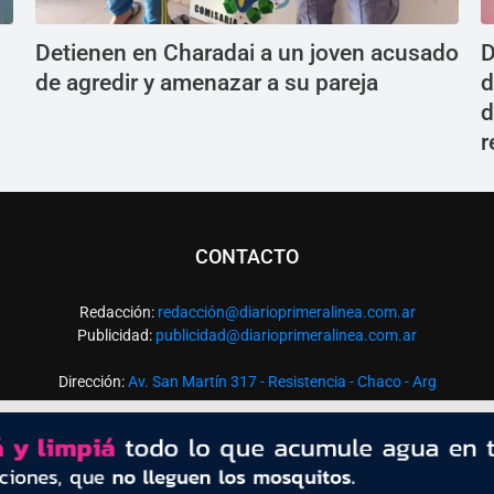
Detienen en Charadai a un joven acusado
D
de agredir y amenazar a su pareja
d
d
r
CONTACTO
Redacción:
redacció
n@diarioprimeralinea.com.ar
Publicidad:
publicidad@diarioprimeralinea.com.ar
Dirección:
Av. San Martín 317 - Resistencia - Chaco - Arg
Todos los derechos reservados ©