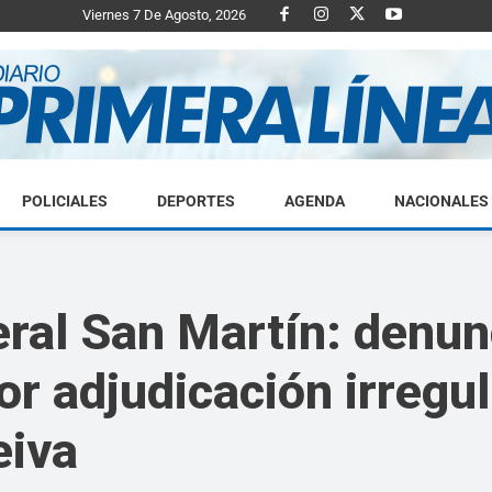
Viernes 7 De Agosto, 2026
POLICIALES
DEPORTES
AGENDA
NACIONALES
Diario
ral San Martín: denun
or adjudicación irregu
Primera
eiva