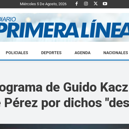
Miércoles 5 De Agosto, 2026
POLICIALES
DEPORTES
AGENDA
NACIONALES
Diario
rograma de Guido Kaczk
e Pérez por dichos "de
Primera