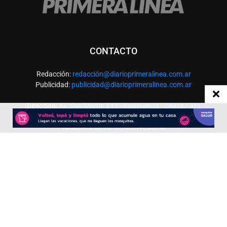
CONTACTO
Redacción:
redacció
n@diarioprimeralinea.com.ar
Publicidad:
publicidad@diarioprimeralinea.com.ar
Dirección:
Av. San Martín 317 - Resistencia - Chaco - Arg
Todos los derechos reservados ©
SEGUÍNOS