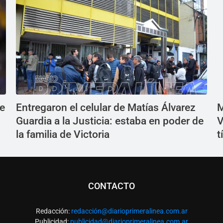
de
Entregaron el celular de Matías Álvarez
M
Guardia a la Justicia: estaba en poder de
V
la familia de Victoria
t
CONTACTO
Redacción:
redacció
n@diarioprimeralinea.com.ar
Publicidad:
publicidad@diarioprimeralinea.com.ar