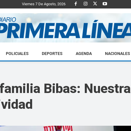
Viernes 7 De Agosto, 2026
POLICIALES
DEPORTES
AGENDA
NACIONALES
Diario
amilia Bibas: Nuestra 
ividad
Primera