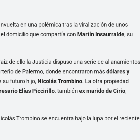
Linea
envuelta en una polémica tras la viralización de unos
 el domicilio que compartía con
Martín Insaurralde
, su
 raíz de ello la Justicia dispuso una serie de allanamiento
 porteño de Palermo, donde encontraron más
dólares y
 su futuro hijo,
Nicolás Trombino
. La otra propiedad
esario Elías Piccirillo
, también
ex marido de Cirio
,
icolás Trombino se encuentra bajo la lupa por el reciente