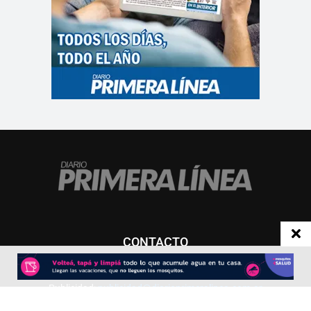
CONTACTO
Redacción:
redacció
n@diarioprimeralinea.com.ar
Publicidad:
publicidad@diarioprimeralinea.com.ar