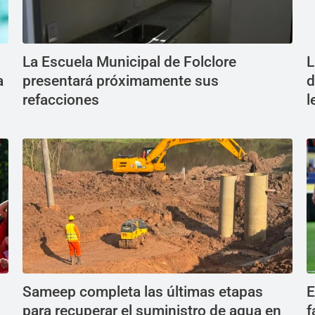
La Escuela Municipal de Folclore
L
a
presentará próximamente sus
d
refacciones
l
Sameep completa las últimas etapas
E
para recuperar el suministro de agua en
f