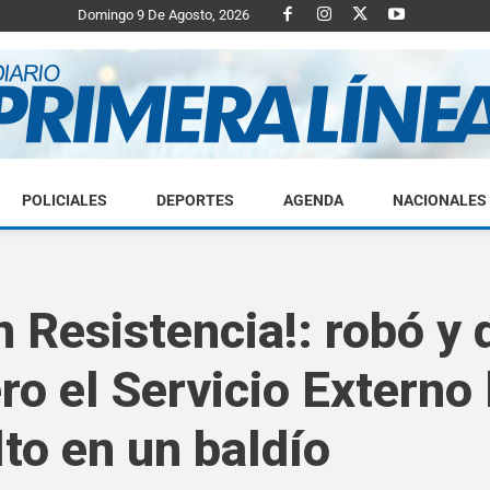
Domingo 9 De Agosto, 2026
POLICIALES
DEPORTES
AGENDA
NACIONALES
Diario
 Resistencia!: robó y 
ro el Servicio Externo 
Primera
lto en un baldío