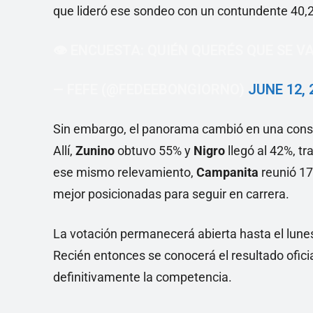
que lideró ese sondeo con un contundente 40,
👁️ ENCUESTA: QUIÉN QUERÉS QUE SE V
— FEFE (@FEDEEBONGIORNO)
JUNE 12, 
Sin embargo, el panorama cambió en una consu
Allí,
Zunino
obtuvo 55% y
Nigro
llegó al 42%, 
ese mismo relevamiento,
Campanita
reunió 17
mejor posicionadas para seguir en carrera.
La votación permanecerá abierta hasta el lunes 
Recién entonces se conocerá el resultado ofici
definitivamente la competencia.