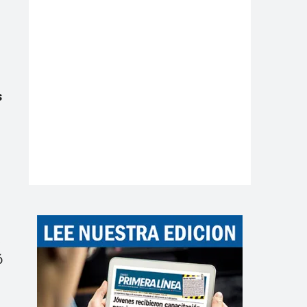
s
a
ó