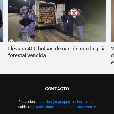
Llevaba 400 bolsas de carbón con la guía
V
forestal vencida
d
e
CONTACTO
Redacción:
redacció
n@diarioprimeralinea.com.ar
Publicidad:
publicidad@diarioprimeralinea.com.ar