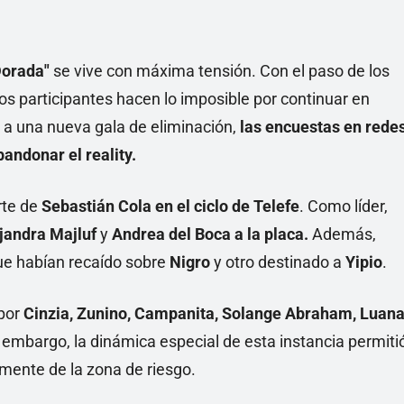
Linea
Dorada"
se vive con máxima tensión. Con el paso de los
os participantes hacen lo imposible por continuar en
a a una nueva gala de eliminación,
las encuestas en rede
andonar el reality.
rte de
Sebastián Cola en el ciclo de Telefe
. Como líder,
jandra Majluf
y
Andrea del Boca a la placa.
Además,
que habían recaído sobre
Nigro
y otro destinado a
Yipio
.
 por
Cinzia, Zunino, Campanita, Solange Abraham, Luan
n embargo, la dinámica especial de esta instancia permiti
mente de la zona de riesgo.