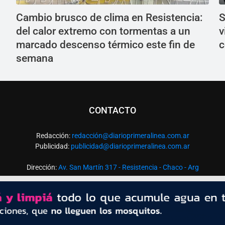
Cambio brusco de clima en Resistencia:
S
del calor extremo con tormentas a un
v
marcado descenso térmico este fin de
c
semana
CONTACTO
Redacción:
redacció
n@diarioprimeralinea.com.ar
Publicidad:
publicidad@diarioprimeralinea.com.ar
Dirección:
Av. San Martín 317 - Resistencia - Chaco - Arg
Todos los derechos reservados ©