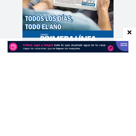
CONTACTO
Redacción:
redacció
n@diarioprimeralinea.com.ar
Publicidad:
publicidad@diarioprimeralinea.com.ar