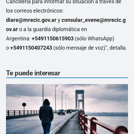
Cancillería para informar su situación a través de
los correos electrónicos:
diare@mrecic.gov.ar
y
consular_evene@mrecic.g
ov.ar
o a la guardia diplomática en
Argentina:
+5491150615903
(sólo WhatsApp)
o
+5491150407243
(sólo mensaje de voz)", detalla.
Te puede interesar