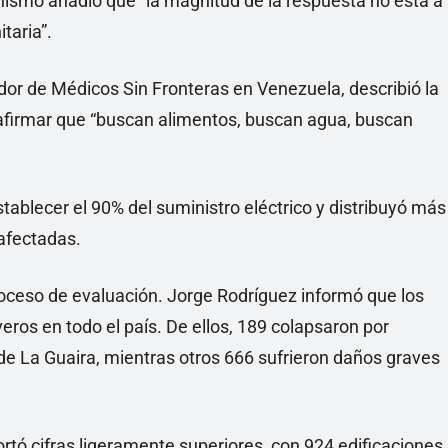
nismo añadió que “la magnitud de la respuesta no está a
taria”.
dor de Médicos Sin Fronteras en Venezuela, describió la
 afirmar que “buscan alimentos, buscan agua, buscan
tablecer el 90% del suministro eléctrico y distribuyó más
 afectadas.
oceso de evaluación. Jorge Rodríguez informó que los
eros en todo el país. De ellos, 189 colapsaron por
de La Guaira, mientras otros 666 sufrieron daños graves
rtó cifras ligeramente superiores, con 924 edificaciones