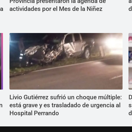
Provincia presentaron la agenda de
a
da
actividades por el Mes de la Niñez
d
Livio Gutiérrez sufrió un choque múltiple:
D
n
está grave y es trasladado de urgencia al
s
Hospital Perrando
d