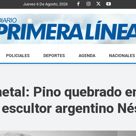
Jueves 6 De Agosto, 2026
POLICIALES
DEPORTES
AGENDA
NACIONALES
Diario
etal: Pino quebrado en
 escultor argentino Né
Primera