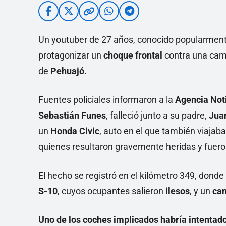
Un youtuber de 27 años, conocido popularme
protagonizar un
choque frontal
contra una cami
de
Pehuajó.
Fuentes policiales informaron a la
Agencia Not
Sebastián Funes
, falleció junto a su padre,
Jua
un
Honda Civic
, auto en el que también viaja
quienes resultaron gravemente heridas y fueron
El hecho se registró en el kilómetro 349, donde 
S-10
, cuyos ocupantes salieron
ilesos
, y un
cam
Uno de los coches implicados habría intentad