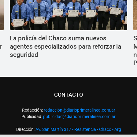
La policía del Chaco suma nuevos
S
r
agentes especializados para reforzar la
M
seguridad
n
P
CONTACTO
Redacción:
redacció
n@diarioprimeralinea.com.ar
Publicidad:
publicidad@diarioprimeralinea.com.ar
Dirección:
Av. San Martín 317 - Resistencia - Chaco - Arg