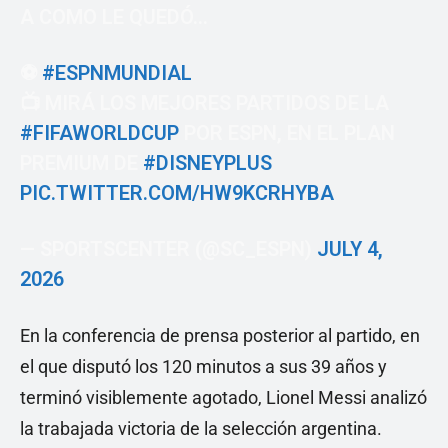
A COMO LE QUEDÓ...
⚽
#ESPNMUNDIAL
📺 MIRÁ LOS MEJORES PARTIDOS DE LA
#FIFAWORLDCUP
POR ESPN, EN EL PLAN
PREMIUM DE
#DISNEYPLUS
PIC.TWITTER.COM/HW9KCRHYBA
— SPORTSCENTER (@SC_ESPN)
JULY 4,
2026
En la conferencia de prensa posterior al partido, en
el que disputó los 120 minutos a sus 39 años y
terminó visiblemente agotado, Lionel Messi analizó
la trabajada victoria de la selección argentina.