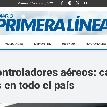
Viernes 7 De Agosto, 2026
POLICIALES
DEPORTES
AGENDA
NACIONALES
Diario
ontroladores aéreos: 
 en todo el país
Primera