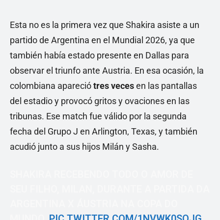
Esta no es la primera vez que Shakira asiste a un
partido de Argentina en el Mundial 2026, ya que
también había estado presente en Dallas para
observar el triunfo ante Austria. En esa ocasión, la
colombiana apareció
tres
veces
en las pantallas
del estadio y provocó gritos y ovaciones en las
tribunas. Ese match fue válido por la segunda
fecha del Grupo J en Arlington, Texas, y también
acudió junto a sus hijos Milán y Sasha.
SHAKIRA RECEBENDO TODO O AMOR DE
SEU FILHO, MILAN, DURANTE A PARTIDA DA
ARGENTINA X ÁUSTRIA NA COPA DO
MUNDO.
PIC.TWITTER.COM/1NVWK0SOJG