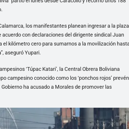
ivia” partió el lunes desde Caracollo y recorrió unos 188
o.
Calamarca, los manifestantes planean ingresar a la plaza
de acuerdo con declaraciones del dirigente sindical Juan
a el kilómetro cero para sumarnos a la movilización hast
a”, aseguró Yupari.
mpesinos ‘Túpac Katari’, la Central Obrera Boliviana
grupo campesino conocido como los ‘ponchos rojos’ prevén
El Gobierno ha acusado a Morales de promover las