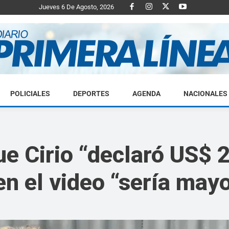
Jueves 6 De Agosto, 2026
POLICIALES
DEPORTES
AGENDA
NACIONALES
Diario
e Cirio “declaró US$ 2
en el video “sería may
Primera