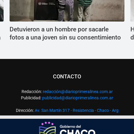
Detuvieron a un hombre por sacarle
H
a
fotos a una joven sin su consentimiento
d
CONTACTO
Redacción:
redacció
n@diarioprimeralinea.com.ar
Publicidad:
publicidad@diarioprimeralinea.com.ar
Dirección:
Av. San Martín 317 - Resistencia - Chaco - Arg
Todos los derechos reservados ©