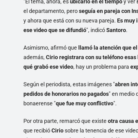
"El tema, ahora, es
ubicarlo en el tiempo
y ver
s
el departamento, pero
seguía en pareja con In
y ahora que está con su nueva pareja.
Es muy i
ese video que se difundió
", indicó
Santoro
.
Asimismo, afirmó que
llamó la atención que el
además,
Cirio registrara con su teléfono esa
qué grabó ese video
, hay un problema para
exp
Según el periodista, estas imágenes "
abren in
pedidos de honorarios no pagados
" en medio 
bonaerense "
que fue muy conflictivo
".
Por otra parte, remarcó que existe
otra causa e
que recibió
Cirio
sobre la tenencia de ese vide