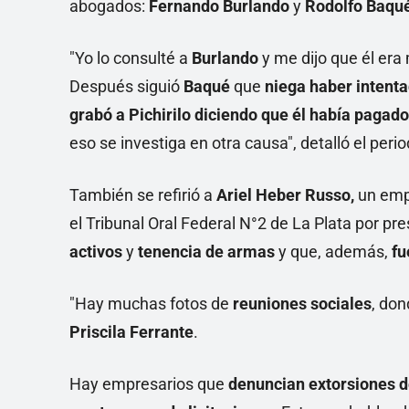
abogados:
Fernando Burlando
y
Rodolfo Baqu
"Yo lo consulté a
Burlando
y me dijo que él era
Después siguió
Baqué
que
niega haber intenta
grabó a Pichirilo diciendo que él había pagad
eso se investiga en otra causa", detalló el perio
También se refirió a
Ariel Heber Russo,
un empr
el Tribunal Oral Federal N°2 de La Plata por pr
activos
y
tenencia de armas
y que, además,
fu
"Hay muchas fotos de
reuniones sociales
, do
Priscila Ferrante
.
Hay empresarios que
denuncian extorsiones 