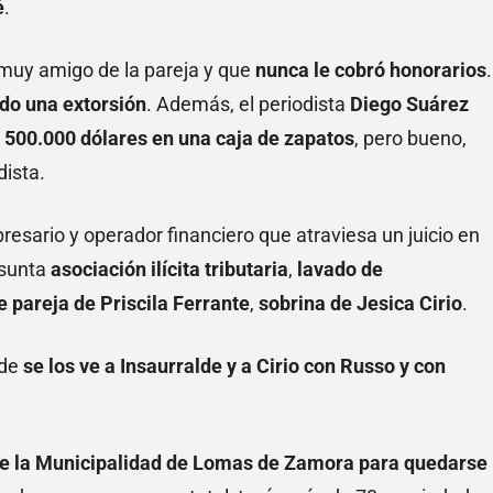
é
.
 muy amigo de la pareja y que
nunca le cobró honorarios
.
do una extorsión
. Además, el periodista
Diego Suárez
o 500.000 dólares en una caja de zapatos
, pero bueno,
dista.
esario y operador financiero que atraviesa un juicio en
esunta
asociación ilícita tributaria
,
lavado de
e pareja de Priscila Ferrante
,
sobrina de Jesica Cirio
.
nde
se los ve a Insaurralde y a Cirio con Russo y con
de la Municipalidad de Lomas de Zamora
para quedarse