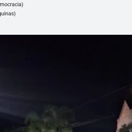
emocracia)
guinas)