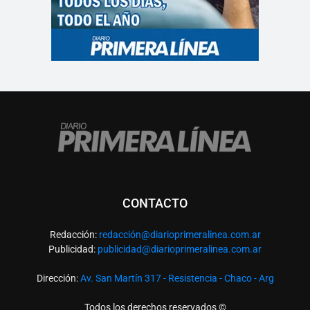
CONTACTO
Redacción:
redacció
n@diarioprimeralinea.com.ar
Publicidad:
publicidad@diarioprimeralinea.com.ar
Dirección:
Av. San Martín 317 - Resistencia - Chaco - Arg
Todos los derechos reservados ©