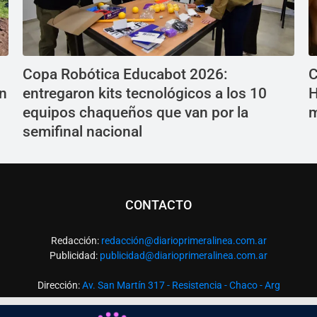
Copa Robótica Educabot 2026:
C
ón
entregaron kits tecnológicos a los 10
H
equipos chaqueños que van por la
m
semifinal nacional
CONTACTO
Redacción:
redacció
n@diarioprimeralinea.com.ar
Publicidad:
publicidad@diarioprimeralinea.com.ar
Dirección:
Av. San Martín 317 - Resistencia - Chaco - Arg
Todos los derechos reservados ©