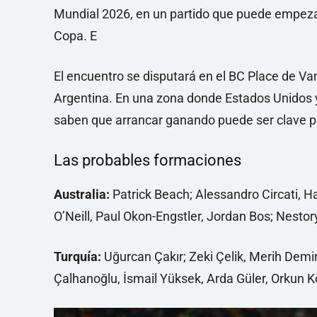
Mundial 2026, en un partido que puede empeza
Copa. E
El encuentro se disputará en el BC Place de V
Argentina. En una zona donde Estados Unidos y
saben que arrancar ganando puede ser clave pa
Las probables formaciones
Australia:
Patrick Beach; Alessandro Circati, H
O’Neill, Paul Okon-Engstler, Jordan Bos; Nest
Turquía:
Uğurcan Çakır; Zeki Çelik, Merih Demir
Çalhanoğlu, İsmail Yüksek, Arda Güler, Orkun K