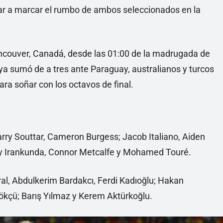
r a marcar el rumbo de ambos seleccionados en la
ancouver, Canadá, desde las 01:00 de la madrugada de
a sumó de a tres ante Paraguay, australianos y turcos
ra soñar con los octavos de final.
arry Souttar, Cameron Burgess; Jacob Italiano, Aiden
ory Irankunda, Connor Metcalfe y Mohamed Touré.
al, Abdulkerim Bardakcı, Ferdi Kadıoğlu; Hakan
ökçü; Barış Yılmaz y Kerem Aktürkoğlu.