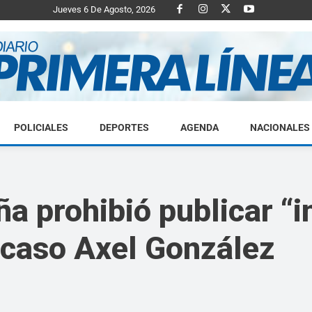
Jueves 6 De Agosto, 2026
POLICIALES
DEPORTES
AGENDA
NACIONALES
Diario
ña prohibió publicar “
l caso Axel González
Primera