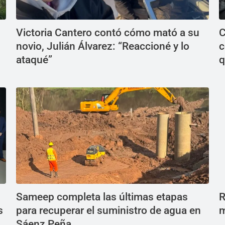
Victoria Cantero contó cómo mató a su
C
novio, Julián Álvarez: “Reaccioné y lo
c
ataqué”
q
Sameep completa las últimas etapas
R
s
para recuperar el suministro de agua en
m
Sáenz Peña