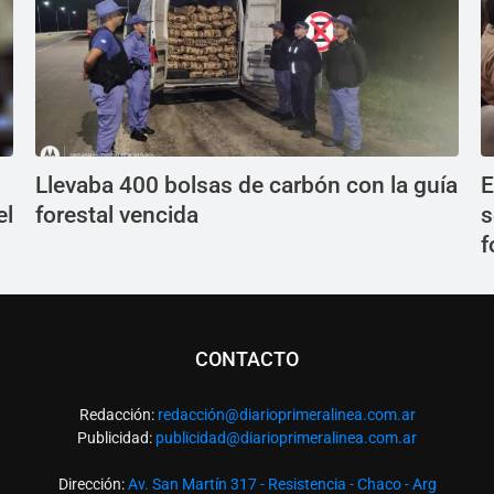
Llevaba 400 bolsas de carbón con la guía
E
el
forestal vencida
s
f
CONTACTO
Redacción:
redacció
n@diarioprimeralinea.com.ar
Publicidad:
publicidad@diarioprimeralinea.com.ar
Dirección:
Av. San Martín 317 - Resistencia - Chaco - Arg