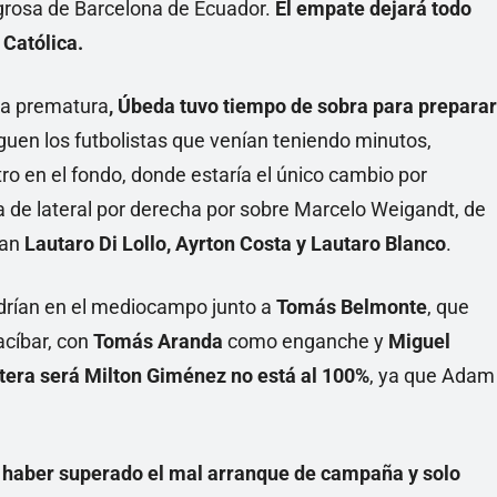
grosa de Barcelona de Ecuador.
El empate dejará todo
 Católica.
ma prematura
, Úbeda tuvo tiempo de sobra para preparar
guen los futbolistas que venían teniendo minutos,
tro en el fondo, donde estaría el único cambio por
a de lateral por derecha por sobre Marcelo Weigandt, de
ían
Lautaro Di Lollo, Ayrton Costa y Lautaro Blanco
.
rían en el mediocampo junto a
Tomás Belmonte
, que
acíbar, con
Tomás Aranda
como enganche y
Miguel
tera será Milton Giménez no está al 100%
, ya que Adam
n haber superado el mal arranque de campaña y solo