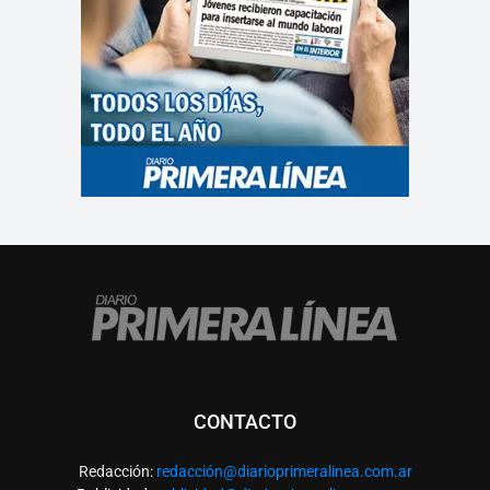
CONTACTO
Redacción:
redacció
n@diarioprimeralinea.com.ar