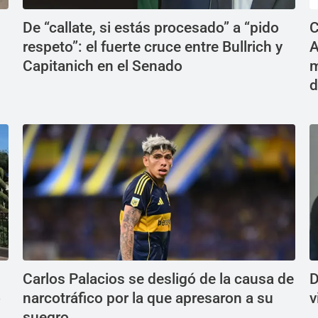
De “callate, si estás procesado” a “pido
C
respeto”: el fuerte cruce entre Bullrich y
A
Capitanich en el Senado
m
d
Carlos Palacios se desligó de la causa de
D
ó
narcotráfico por la que apresaron a su
v
suegro