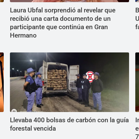
Laura Ubfal sorprendió al revelar que
B
recibió una carta documento de un
U
participante que continúa en Gran
f
Hermano
Llevaba 400 bolsas de carbón con la guía
I
forestal vencida
e
7