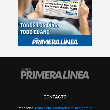
CONTACTO
Redacción:
redacció
n@diarioprimeralinea.com.ar