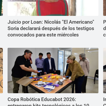
Juicio por Loan: Nicolás "El Americano"
P
Soria declarará después de los testigos
d
convocados para este miércoles
c
Copa Robótica Educabot 2026:
I
entregaron kits tecnológicos a los 10
C