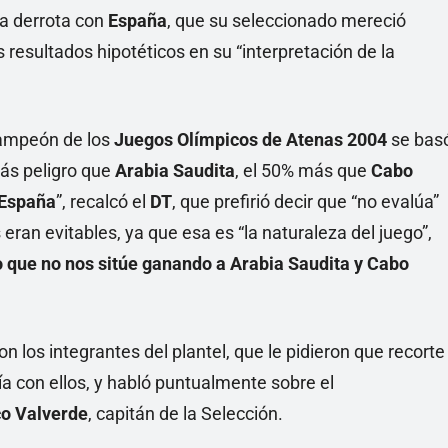
la derrota con
España
, que su seleccionado mereció
os resultados hipotéticos en su “interpretación de la
 campeón de los
Juegos Olímpicos de Atenas 2004
se bas
ás peligro que
Arabia Saudita
, el 50% más que
Cabo
España
”, recalcó el
DT
, que prefirió decir que “no evalúa”
s eran evitables, ya que esa es “la naturaleza del juego”,
io que no nos sitúe ganando a Arabia Saudita y Cabo
n los integrantes del plantel, que le pidieron que recorte
ía con ellos, y habló puntualmente sobre el
co Valverde
, capitán de la Selección.