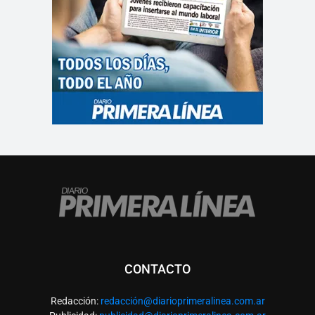
CONTACTO
Redacción:
redacció
n@diarioprimeralinea.com.ar